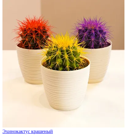
Эхинокактус крашеный