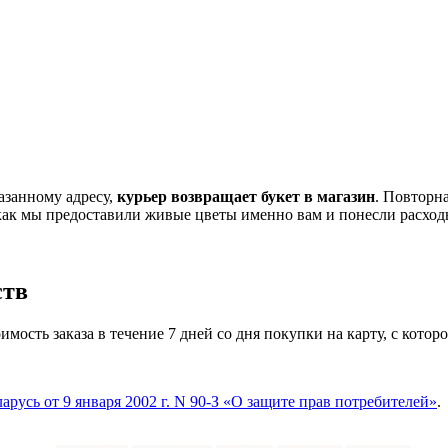
казанному адресу,
курьер возвращает букет в магазин
. Повторн
 как мы предоставили живые цветы именно вам и понесли расхо
ств
имость заказа в течение 7 дней со дня покупки на карту, с котор
арусь от 9 января 2002 г. N 90‑З «О защите прав потребителей»
.