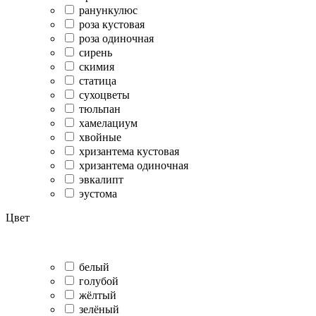
ранункулюс
роза кустовая
роза одиночная
сирень
скимия
статица
сухоцветы
тюльпан
хамелациум
хвойные
хризантема кустовая
хризантема одиночная
эвкалипт
эустома
Цвет
белый
голубой
жёлтый
зелёный