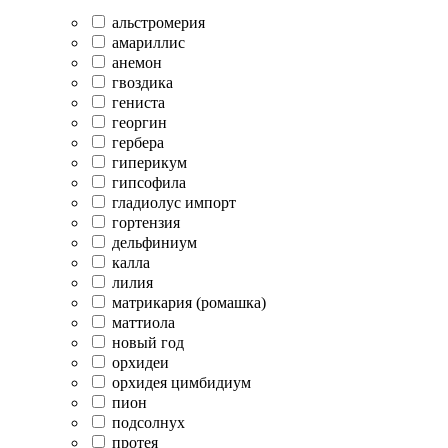
альстромерия
амариллис
анемон
гвоздика
гениста
георгин
гербера
гиперикум
гипсофила
гладиолус импорт
гортензия
дельфиниум
калла
лилия
матрикария (ромашка)
маттиола
новый год
орхидеи
орхидея цимбидиум
пион
подсолнух
протея