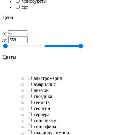
монобукеты
сет
Цена
от
до
Цветы
альстромерия
амариллис
анемон
гвоздика
гениста
георгин
гербера
гиперикум
гипсофила
гладиолус импорт