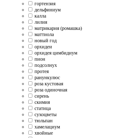
гортензия
дельфиниум
калла
лилия
матрикария (ромашка)
маттиола
новый год
орхидеи
орхидея цимбидиум
пион
подсолнух
протея
ранункулюс
роза кустовая
роза одиночная
сирень
скимия
статица
сухоцветы
тюльпан
хамелациум
хвойные