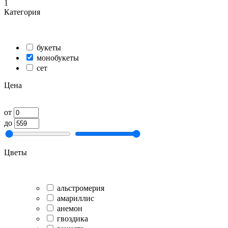
1
Категория
букеты
монобукеты
сет
Цена
от
до
Цветы
альстромерия
амариллис
анемон
гвоздика