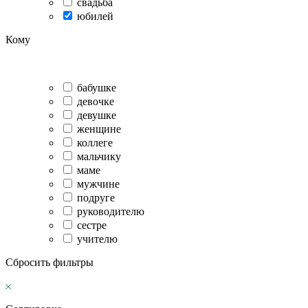
свадьба
юбилей
Кому
бабушке
девочке
девушке
женщине
коллеге
мальчику
маме
мужчине
подруге
руководителю
сестре
учителю
Сбросить фильтры