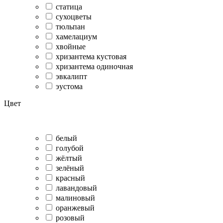
статица
сухоцветы
тюльпан
хамелациум
хвойные
хризантема кустовая
хризантема одиночная
эвкалипт
эустома
Цвет
белый
голубой
жёлтый
зелёный
красный
лавандовый
малиновый
оранжевый
розовый