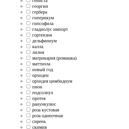
гениста
георгин
гербера
гиперикум
гипсофила
гладиолус импорт
гортензия
дельфиниум
калла
лилия
матрикария (ромашка)
маттиола
новый год
орхидеи
орхидея цимбидиум
пион
подсолнух
протея
ранункулюс
роза кустовая
роза одиночная
сирень
скимия