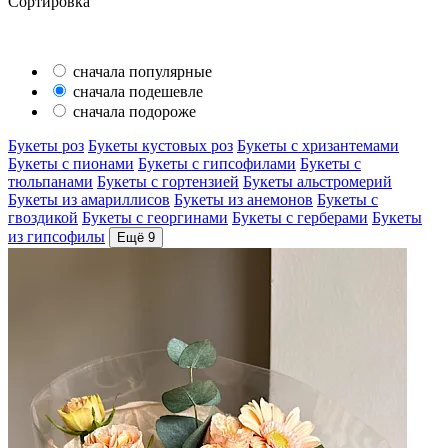
Сортировка
сначала популярные
сначала подешевле
сначала подороже
Букеты роз
Букеты кустовых роз
Букеты с хризантемами
Букеты с пионами
Букеты с гипсофилами
Букеты с
тюльпанами
Букеты с гортензией
Букеты альстромерий
Букеты из амариллисов
Букеты из анемонов
Букеты с
гвоздикой
Букеты с георгинами
Букеты с герберами
Букеты
из гипсофилы
Ещё 9