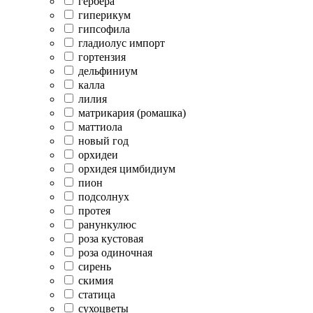
гербера
гиперикум
гипсофила
гладиолус импорт
гортензия
дельфиниум
калла
лилия
матрикария (ромашка)
маттиола
новый год
орхидеи
орхидея цимбидиум
пион
подсолнух
протея
ранункулюс
роза кустовая
роза одиночная
сирень
скимия
статица
сухоцветы