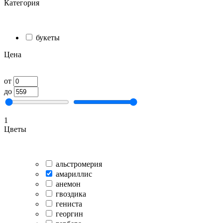
Категория
букеты
Цена
от
до
1
Цветы
альстромерия
амариллис
анемон
гвоздика
гениста
георгин