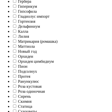
Гербера
Гиперикум
Гипсофила
Гладиолус импорт
Гортензия
Дельфиниум
Калла
Лилия
Матрикария (ромашка)
Маттиола
Новый год
Орхидеи
Орхидея цимбидиум
Пион
Подсолнух
Протея
Ранункулюс
Роза кустовая
Роза одиночная
Сирень
Скимия
Статица
Сухоцветы