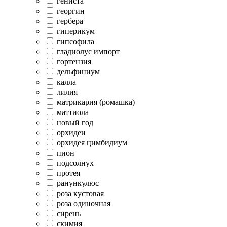
гениста
георгин
гербера
гиперикум
гипсофила
гладиолус импорт
гортензия
дельфиниум
калла
лилия
матрикария (ромашка)
маттиола
новый год
орхидеи
орхидея цимбидиум
пион
подсолнух
протея
ранункулюс
роза кустовая
роза одиночная
сирень
скимия