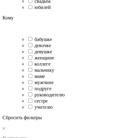
свадьба
юбилей
Кому
бабушке
девочке
девушке
женщине
коллеге
мальчику
маме
мужчине
подруге
руководителю
сестре
учителю
Сбросить фильтры