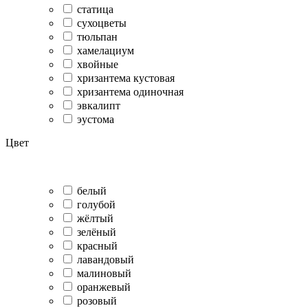
статица
сухоцветы
тюльпан
хамелациум
хвойные
хризантема кустовая
хризантема одиночная
эвкалипт
эустома
Цвет
белый
голубой
жёлтый
зелёный
красный
лавандовый
малиновый
оранжевый
розовый