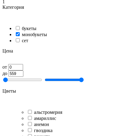
1
Категория
букеты
монобукеты
сет
Цена
от
до
Цветы
альстромерия
амариллис
анемон
гвоздика