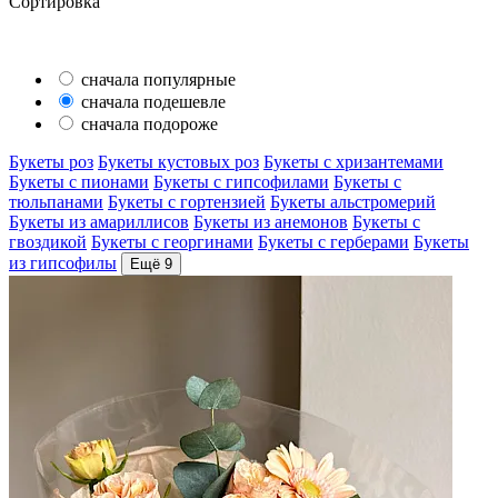
Сортировка
сначала популярные
сначала подешевле
сначала подороже
Букеты роз
Букеты кустовых роз
Букеты с хризантемами
Букеты с пионами
Букеты с гипсофилами
Букеты с
тюльпанами
Букеты с гортензией
Букеты альстромерий
Букеты из амариллисов
Букеты из анемонов
Букеты с
гвоздикой
Букеты с георгинами
Букеты с герберами
Букеты
из гипсофилы
Ещё 9