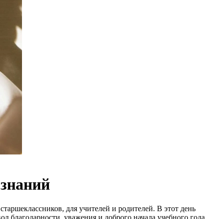
 знаний
таршеклассников, для учителей и родителей. В этот день
ол благодарности, уважения и доброго начала учебного года.