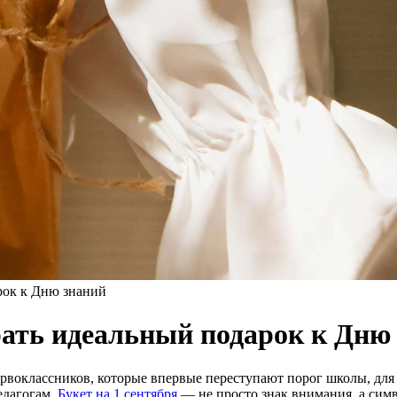
арок к Дню знаний
рать идеальный подарок к Дню
воклассников, которые впервые переступают порог школы, для с
едагогам.
Букет на 1 сентября
— не просто знак внимания, а симв