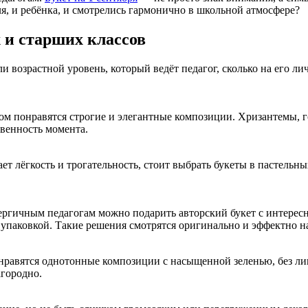
я, и ребёнка, и смотрелись гармонично в школьной атмосфере?
 и старших классов
ли возрастной уровень, который ведёт педагог, сколько на его л
м понравятся строгие и элегантные композиции. Хризантемы, г
венность момента.
т лёгкость и трогательность, стоит выбрать букеты в пастельны
ргичным педагогам можно подарить авторский букет с интерес
упаковкой. Такие решения смотрятся оригинально и эффектно на
равятся однотонные композиции с насыщенной зеленью, без ли
агородно.