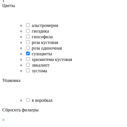
1
Цветы
альстромерия
гвоздика
гипсофила
роза кустовая
роза одиночная
сухоцветы
хризантема кустовая
эвкалипт
эустома
Упаковка
в коробках
Сбросить фильтры