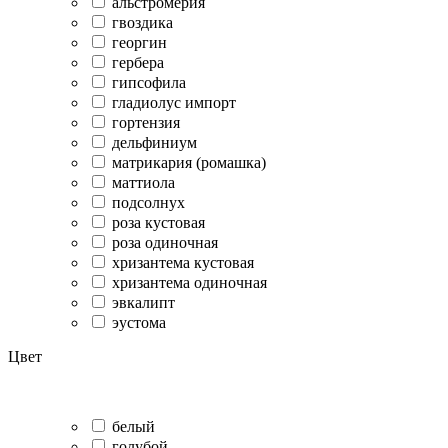
альстромерия
гвоздика
георгин
гербера
гипсофила
гладиолус импорт
гортензия
дельфиниум
матрикария (ромашка)
маттиола
подсолнух
роза кустовая
роза одиночная
хризантема кустовая
хризантема одиночная
эвкалипт
эустома
Цвет
белый
голубой